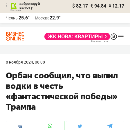
забронируй
$
82.17
€
94.84
¥
12.17
валюту
25.6°
22.9°
Челны
Москва
8 ноября 2024, 08:08
Орбан сообщил, что выпил
водки в честь
«фантастической победы»
Трампа