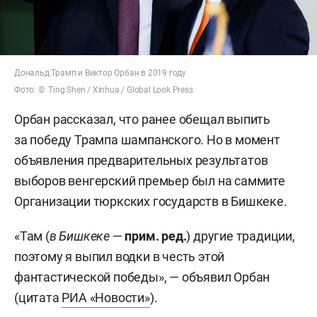
Дональд Трамп и Виктор Орбан в 2019 году
Фото: © Ting Shen / Xinhua / Global Look Press
Орбан рассказал, что ранее обещал выпить
за победу Трампа шампанского. Но в момент
объявления предварительных результатов
выборов венгерский премьер был на саммите
Организации тюркских государств в Бишкеке.
«Там (
в Бишкеке
—
прим. ред.
) другие традиции,
поэтому я выпил водки в честь этой
фантастической победы», — объявил Орбан
(цитата
РИА «Новости»
).