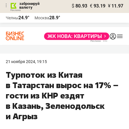
забронируй
$
80.93
€
93.19
¥
11.97
валюту
24.9°
28.9°
Челны
Москва
21 ноября 2024, 19:15
Турпоток из Китая
в Татарстан вырос на 17% –
гости из КНР ездят
в Казань, Зеленодольск
и Агрыз