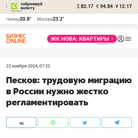
забронируй
$
82.17
€
94.84
¥
12.17
валюту
20.8°
23.2°
Челны
Москва
22 ноября 2024, 07:22
Песков: трудовую миграцию
в России нужно жестко
регламентировать