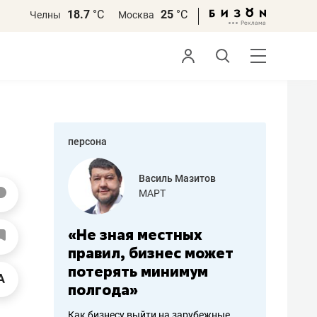
18.7
°С
25
°С
Челны
Москва
персона
еменова
Василь Мазитов
»
МАРТ
а: работа
«Не зная местных
«Мне лу
ечься
правил, бизнес может
не зара
вствовать
потерять минимум
чем пот
полгода»
репутац
пошиву
Как бизнесу выйти на зарубежные
Владелец от