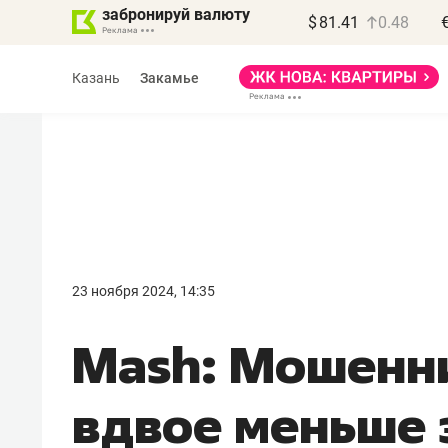
забронируй валюту
$
81.41
0.48
Казань
Закамье
Василь Мазитов
МАРТ
23 ноября 2024, 14:35
«Не зная местных
Mash: Мошенн
правил, бизнес может
потерять минимум
вдвое меньше 
полгода»
Как бизнесу выйти на зарубежные