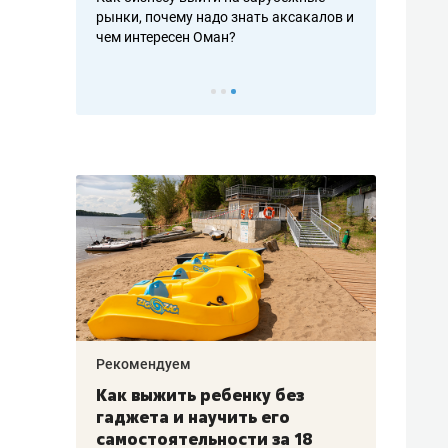
рафакте,
рынки, почему надо знать аксакалов и
о трехкратно
кредитов
чем интересен Оман?
клиентах и ч
Рекомендуем
Рекоме
лья
Как выжить ребенку без
Салих
есте
гаджета и научить его
«Если
а –
самостоятельности за 18
с мин