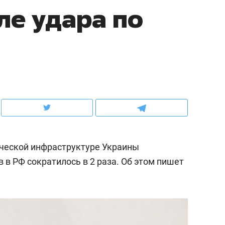
ле удара по
ов и
о трехкратном росте цен, дотошных
школьной формы о конт
клиентах и чудных запросах мастеров
налогах и развитии без 
ической инфраструктуре Украины
в РФ сократилось в 2 раза. Об этом пишет
ндуем
Рекомендуем
терапевт «Фороса»:
Дизайнер-прораб Ната
кторский невроз» –
Наседкина: «Ремонт вм
человек не считает
с мебелью за 2 миллион