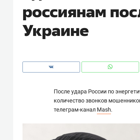
россиянам пос
рынки, почему надо знать аксакал
чем интересен Оман?
Украине
После удара России по энергет
количество звонков мошенников 
телеграм-канал
Mash
.
Рекомендуем
Рекоме
Падел, фитнес, танцы и даже
Психо
ниндзя-зал: как ТРЦ «Франт»
«Дире
стал Меккой для любителей
когда 