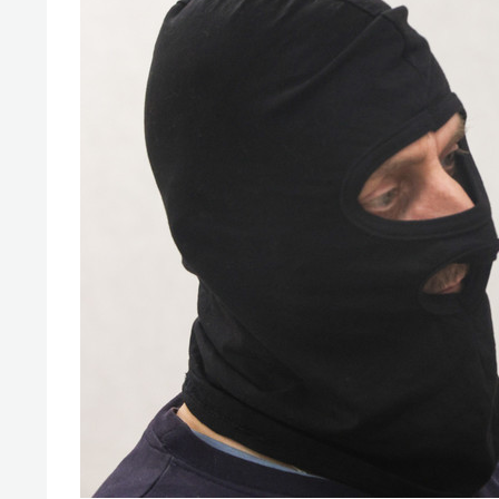
спорта
свою 
стрес