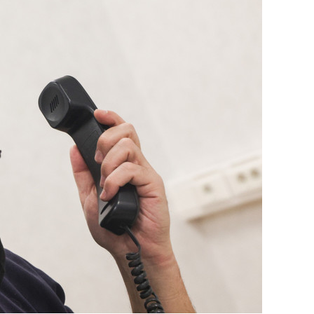
сверхнагрузку
для меня это челлендж
сом»