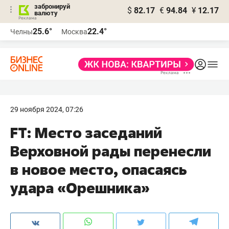
забронируй
$
82.17
€
94.84
¥
12.17
валюту
25.6°
22.4°
Челны
Москва
29 ноября 2024, 07:26
FT: Место заседаний
Верховной рады перенесли
в новое место, опасаясь
удара «Орешника»