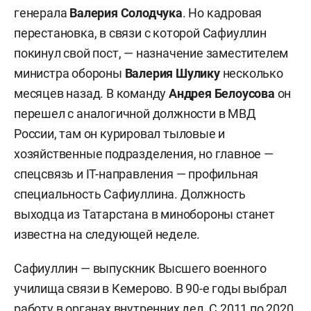
генерала
Валерия Солодчука
. Но кадровая
перестановка, в связи с которой Сафиуллин
покинул свой пост, — назначение заместителем
министра обороны
Валерия Шулику
несколько
месяцев назад. В команду
Андрея Белоусова
он
перешел с аналогичной должности в МВД
России, там он курировал тыловые и
хозяйственные подразделения, но главное —
спецсвязь и IT-направления — профильная
специальность Сафиуллина. Должность
выходца из Татарстана в минобороны станет
известна на следующей неделе.
Сафиуллин — выпускник Высшего военного
училища связи в Кемерово. В 90-е годы выбрал
работу в органах внутренних дел. С 2011 по 2020