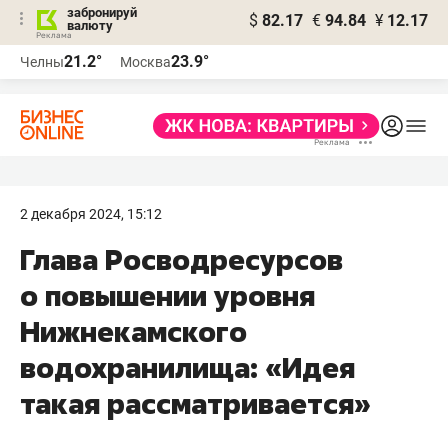
забронируй
$
82.17
€
94.84
¥
12.17
валюту
21.2°
23.9°
Челны
Москва
2 декабря 2024, 15:12
Глава Росводресурсов
о повышении уровня
Нижнекамского
водохранилища: «Идея
такая рассматривается»