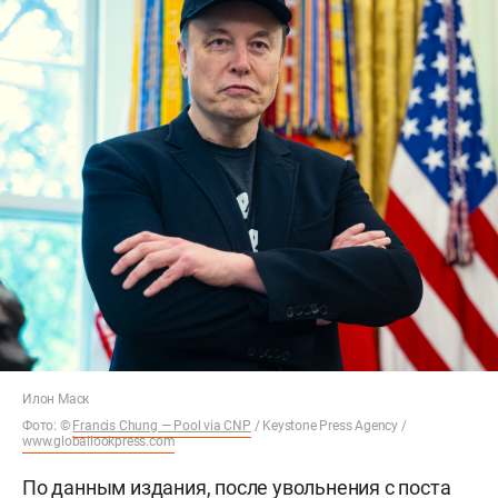
Илон Маск
Фото: ©
Francis Chung — Pool via CNP
/ Keystone Press Agency /
www.globallookpress.com
По данным издания, после увольнения с поста