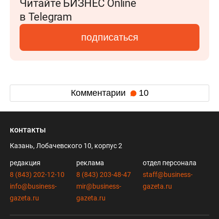
Читайте БИЗНЕС Online
в Telegram
подписаться
Комментарии
10
контакты
Казань, Лобачевского 10, корпус 2
редакция
реклама
отдел персонала
8 (843) 202-12-10
8 (843) 203-48-47
staff@business-
info@business-
mir@business-
gazeta.ru
gazeta.ru
gazeta.ru