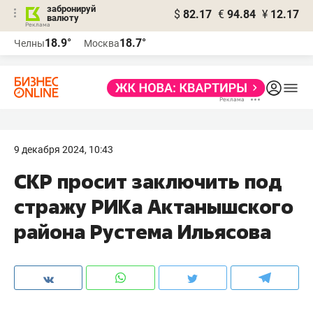
забронируй
$
82.17
€
94.84
¥
12.17
валюту
18.9°
18.7°
Челны
Москва
9 декабря 2024, 10:43
СКР просит заключить под
стражу РИКа Актанышского
района Рустема Ильясова