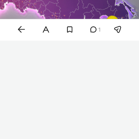
1
Фото: «БИЗНЕС Online»
«Она позволит предпринимателям передать
маркетплейсу часть процессов по подготовке
товаров к отправке и сэкономить время на
обработке заказов», — говорится в сообщении
компании. Услуга получила название
«Фулфилмент в СЦ». Пока она доступна
ограниченной группе продавцов.