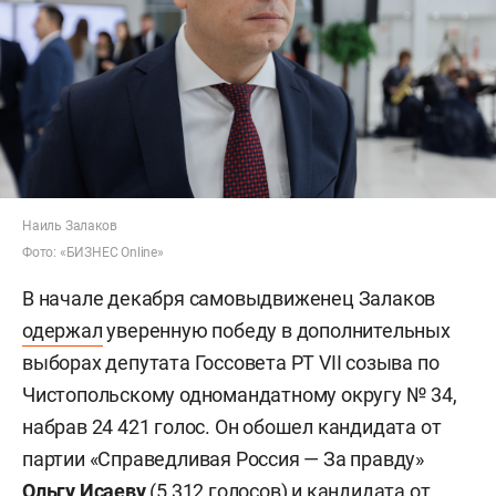
Наиль Залаков
Фото: «БИЗНЕС Online»
В начале декабря самовыдвиженец Залаков
одержал
уверенную победу в дополнительных
выборах депутата Госсовета РТ VII созыва по
Чистопольскому одномандатному округу № 34,
набрав 24 421 голос. Он обошел кандидата от
партии «Справедливая Россия — За правду»
Ольгу Исаеву
(5 312 голосов) и
кандидата от