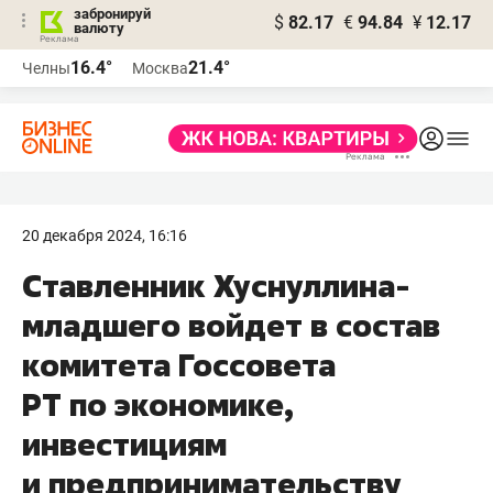
забронируй
$
82.17
€
94.84
¥
12.17
валюту
16.4°
21.4°
Челны
Москва
20 декабря 2024, 16:16
Ставленник Хуснуллина-
младшего войдет в состав
комитета Госсовета
РТ по экономике,
инвестициям
и предпринимательству