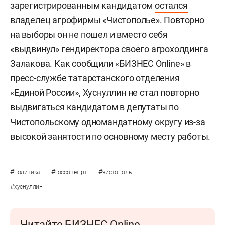
зарегистрированным кандидатом
остался
владелец агрофирмы «Чистополье». Повторно
на выборы он не пошел и вместо себя
«
выдвинул
» гендиректора своего агрохолдинга
Залакова. Как сообщили «БИЗНЕС Online» в
пресс-службе татарстанского отделения
«Единой России», Хуснуллин
не стал повторно
выдвигаться кандидатом в депутаты по
Чистопольскому одномандатному округу из-за
высокой занятости по основному месту работы.
#
#
#
политика
госсовет рт
чистополь
#
хуснуллин
Читайте БИЗНЕС Online