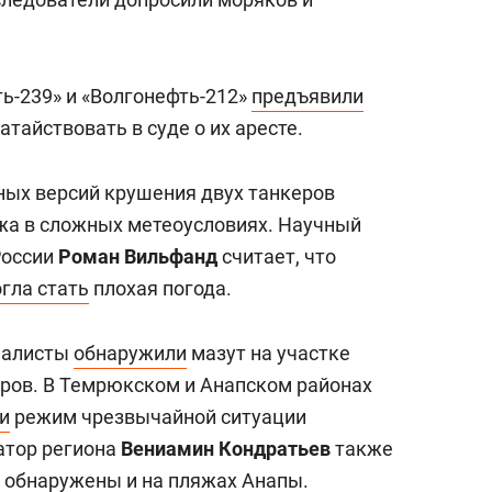
ь-239» и «Волгонефть-212»
предъявили
тайствовать в суде о их аресте.
вных версий крушения двух танкеров
жа в сложных метеоусловиях. Научный
России
Роман Вильфанд
считает, что
гла стать
плохая погода.
иалисты
обнаружили
мазут на участке
тров. В Темрюкском и Анапском районах
и
режим чрезвычайной ситуации
атор региона
Вениамин Кондратьев
также
и обнаружены и на пляжах Анапы.