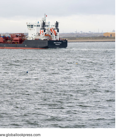
сверхнагрузку
для меня это челлендж
сом»
ww.globallookpress.com