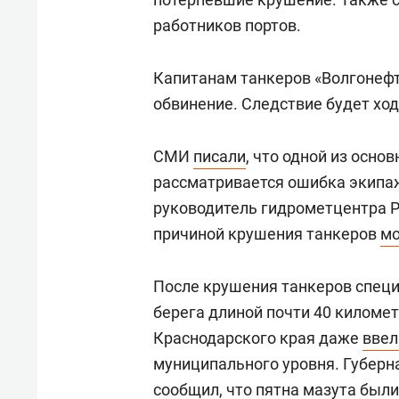
работников портов.
Капитанам танкеров «Волгонефт
обвинение. Следствие будет хода
СМИ
писали
, что одной из осно
рассматривается ошибка экипа
руководитель гидрометцентра 
причиной крушения танкеров
мо
После крушения танкеров спец
берега длиной почти 40 киломе
Краснодарского края даже
ввел
муниципального уровня. Губерн
сообщил
, что пятна мазута был