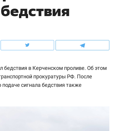
 бедствия
ов и
о трехкратном росте цен, дотошных
школьной формы о конт
клиентах и чудных запросах мастеров
налогах и развитии без 
л бедствия в Керченском проливе. Об этом
ранспортной прокуратуры РФ. После
о подаче сигнала бедствия также
ндуем
Рекомендуем
терапевт «Фороса»:
Дизайнер-прораб Ната
кторский невроз» –
Наседкина: «Ремонт вм
человек не считает
с мебелью за 2 миллион