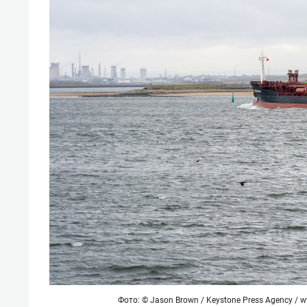
спорта
свою 
стрес
Фото: © Jason Brown / Keystone Press Agency /
w