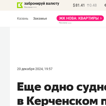
забронируй валюту
$
81.41
0.48
Казань
Закамье
Василь Мазитов
МАРТ
20 декабря 2024, 19:57
«Не зная местных
Еще одно судн
правил, бизнес может
потерять минимум
в Керченском 
полгода»
Как бизнесу выйти на зарубежные