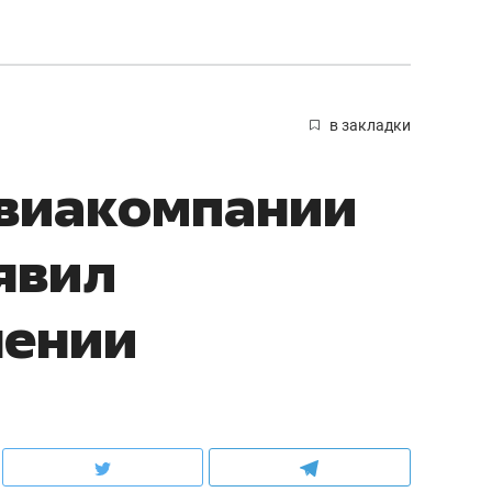
в закладки
авиакомпании
явил
нении