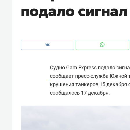
подало сигнал
рынки, почему надо знать аксакал
чем интересен Оман?
Судно Gam Express подало сигна
сообщает
пресс-служба Южной т
крушения танкеров 15 декабря 
сообщалось 17 декабря.
Рекомендуем
Рекоме
Падел, фитнес, танцы и даже
Психо
ниндзя-зал: как ТРЦ «Франт»
«Дире
стал Меккой для любителей
когда 