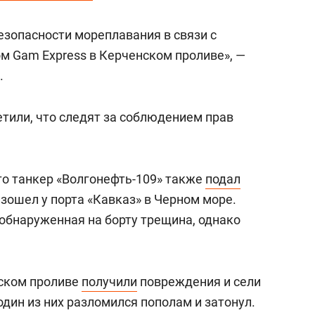
езопасности мореплавания в связи с
м Gam Express в Керченском проливе», —
.
етили, что следят за соблюдением прав
то танкер «Волгонефть-109» также
подал
зошел у порта «Кавказ» в Черном море.
 обнаруженная на борту трещина, однако
нском проливе
получили
повреждения и сели
один из них разломился пополам и затонул.