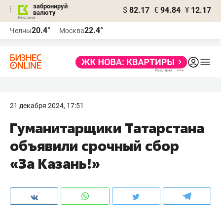
забронируй
$
82.17
€
94.84
¥
12.17
валюту
20.4°
22.4°
Челны
Москва
21 декабря 2024, 17:51
Гуманитарщики Татарстана
объявили срочный сбор
«За Казань!»