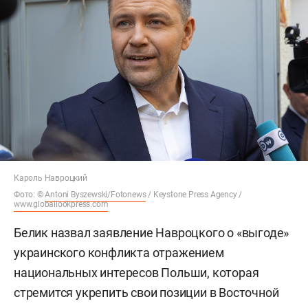
Кароль Навроцкий
Фото: ©
Antoni Byszewski/Fotonews
/ Keystone Press Agency /
www.globallookpress.com
Белик назвал заявление Навроцкого о «выгоде»
украинского конфликта отражением
национальных интересов Польши, которая
стремится укрепить свои позиции в Восточной