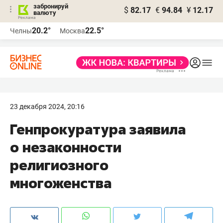
забронируй
$
82.17
€
94.84
¥
12.17
валюту
20.2°
22.5°
Челны
Москва
23 декабря 2024, 20:16
Генпрокуратура заявила
о незаконности
религиозного
многоженства