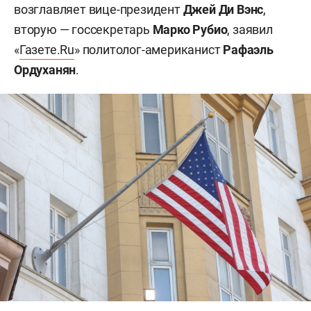
возглавляет вице-президент
Джей Ди Вэнс
,
вторую — госсекретарь
Марко Рубио
, заявил
«
Газете.Ru
» политолог-американист
Рафаэль
Ордуханян
.