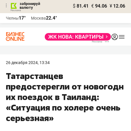
забронируй
$
81.41
€
94.06
¥
12.06
валюту
17°
22.4°
Челны
Москва
26 декабря 2024, 13:34
Татарстанцев
предостерегли от новогодн
их поездок в Таиланд:
«Ситуация по холере очень
серьезная»