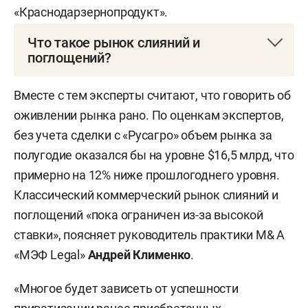
«Краснодарзернопродукт».
Что такое рынок слияний и
поглощений?
M& A (от англ. mergers and acquisitions — слияния
Вместе с тем эксперты считают, что говорить об
и поглощения) — процесс объединения
оживлении рынка рано. По оценкам экспертов,
компаний для расширения бизнеса, выхода на
без учета сделки с «Русагро» объем рынка за
новые рынки или оптимизации расходов. На
полугодие оказался бы на уровне $16,5 млрд, что
российском рынке такие сделки проходят
примерно на 12% ниже прошлогоднего уровня.
между крупными и средними игроками при
Классический коммерческий рынок слияний и
участии консультантов, аудиторов и
поглощений «пока ограничен из-за высокой
государственных регуляторов.
ставки», поясняет руководитель практики M& A
«МЭФ Legal»
Андрей Клименко
.
«Многое будет зависеть от успешности