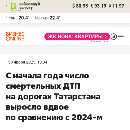
забронируй
$
80.93
€
93.19
¥
11.97
валюту
20.4°
22.4°
Челны
Москва
13 января 2025, 13:34
С начала года число
смертельных ДТП
на дорогах Татарстана
выросло вдвое
по сравнению с 2024-м