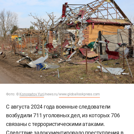
Фото:
©
Konopatov Yuri
/news.ru/
www.globallookpress.com
С августа 2024 года военные следователи
возбудили 711 уголовных дел, из которых 706
связаны с террористическими атаками.
Следствие задокументировало преступления в