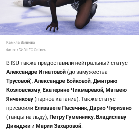
Камила Валиева
Фото: «БИЗНЕС Online»
В ISU также предоставили нейтральный статус
Александре Игнатовой
(до замужества —
Трусовой
),
Александре Бойковой
,
Дмитрию
Козловскому
,
Екатерине Чикмаревой
,
Матвею
Янченкову
(парное катание). Также статус
присвоили
Елизавете Пасечник
,
Дарио Чиризано
(танцы на льду),
Петру Гуменнику
,
Владиславу
Дикиджи
и
Марии Захаровой
.