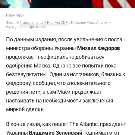
Илон Маск
Фото: ©
Francis Chung — Pool via CNP
/ Keystone Press Agency /
www.globallookpress.com
По данным издания, после увольнения с поста
министра обороны Украины
Михаил Федоров
продолжает неофициально добиваться
одобрения Маска. Однако все попытки пока
безрезультатны. Один из источников, близких к
Федорову, сообщил, что «положительного
решения нет», а сам Маск продолжает
настаивать на необходимости заключения
мирной сделки.
В конце июля, как пишет The Atlantic, президент
Украины
Владимир Зеленский
поднимал этот