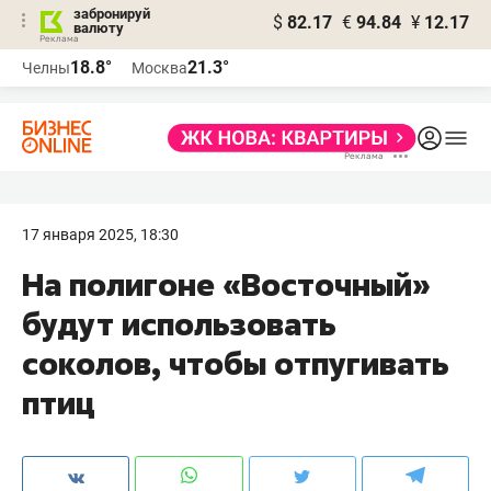
забронируй
$
82.17
€
94.84
¥
12.17
валюту
18.8°
21.3°
Челны
Москва
17 января 2025, 18:30
На полигоне «Восточный»
будут использовать
соколов, чтобы отпугивать
птиц