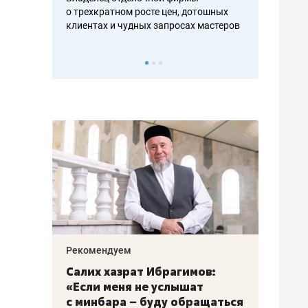
в и
о трехкратном росте цен, дотошных
школьной формы о контр
клиентах и чудных запросах мастеров
налогах и развитии без 
Рекомендуем
Рекомендуем
Салих хазрат Ибрагимов:
Оставить шум
«Если меня не услышат
строят тишин
с минбара – буду обращаться
ЖК «Заря»