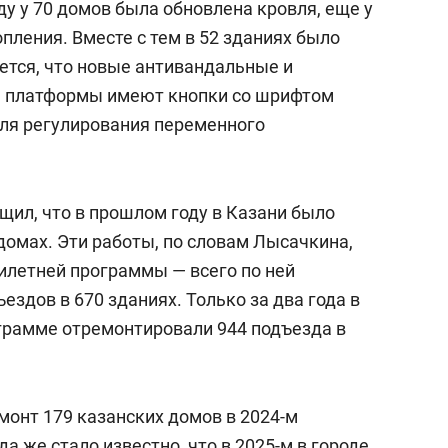
ду у 70 домов была обновлена кровля, еще у
опления. Вместе с тем в 52 зданиях было
ется, что новые антивандальные и
 платформы имеют кнопки со шрифтом
для регулирования переменного
щил, что в прошлом году в Казани было
домах. Эти работы, по словам Лысачкина,
тилетней программы — всего по ней
ездов в 670 зданиях. Только за два года в
ограмме отремонтировали 944 подъезда в
емонт 179 казанских домов в 2024-м
да же стало известно, что в 2025-м в городе