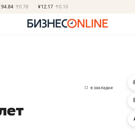
€
94.84
0.78
¥
12.17
0.10
Василь Мазитов
МАРТ
в закладки
«Не зная местных
 лет
правил, бизнес может
потерять минимум
полгода»
Как бизнесу выйти на зарубежные