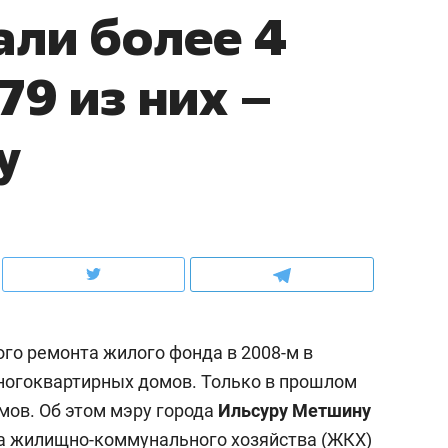
ли более 4
рынки, почему надо знать аксакало
чем интересен Оман?
79 из них –
у
го ремонта жилого фонда в 2008-м в
Рекомендуем
многоквартирных домов. Только в прошлом
раб Наталья
Как выжить ребенку без
мов. Об этом мэру города
Ильсуру Метшину
Ремонт вместе
гаджета и научить его
2 миллиона –
самостоятельности за 18
а жилищно-коммунального хозяйства (ЖКХ)