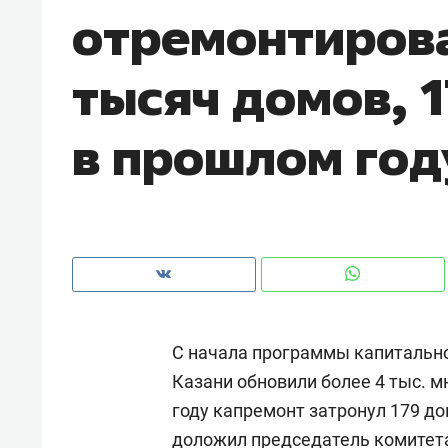
отремонтирова
тысяч домов, 1
в прошлом год
С начала программы капитально
Рекомендуем
Рекомендуем
Казани обновили более 4 тыс. 
Психотерапевт «Фороса»:
Дизайнер-про
году капремонт затронул 179 до
«Директорский невроз» –
Наседкина: «
когда человек не считает
с мебелью за 
доложил председатель комитет