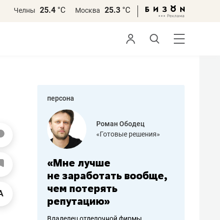
25.4
°С
25.3
°С
Челны
Москва
персона
Роман Ободец
Дарья Се
«Готовые решения»
«Бросско
«Мне лучше
«Мама говорила
не заработать вообще,
помогает отвле
чем потерять
от болезни, чув
репутацию»
себя живой»
Владелец отделочной фирмы
Наследница бизнеса по 