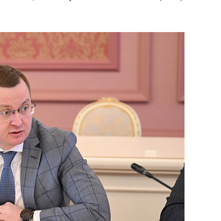
 челлендж!»
дней