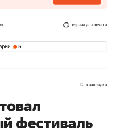
er
версия для печати
арии
5
в закладки
ртовал
й фестиваль