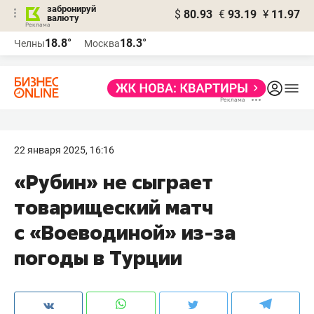
забронируй
$
80.93
€
93.19
¥
11.97
валюту
18.8°
18.3°
Челны
Москва
22 января 2025, 16:16
«Рубин» не сыграет
товарищеский матч
с «Воеводиной» из-за
погоды в Турции