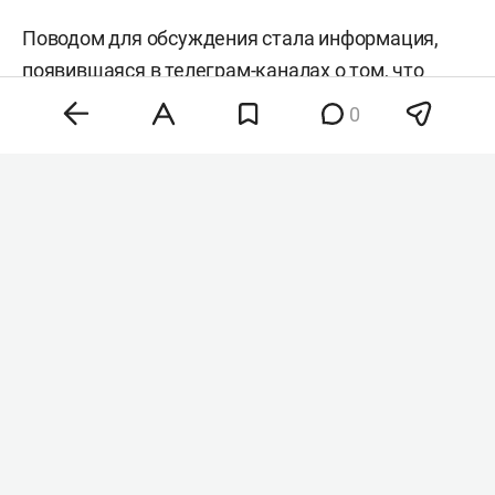
Поводом для обсуждения стала информация,
появившаяся в телеграм-каналах о том, что
абитуриентам с суммой баллов ЕГЭ свыше 300
0
стало сложно проходить на бюджетные места
из-за высокой конкуренции. По словам Смолина,
в Думе рассматривали различные сценарии
решения проблемы, включая выделение
дополнительных бюджетных мест в таких
ситуациях, однако у этого варианта есть и
обратная сторона.
Среди других идей — введение квоты для
победителей олимпиад и предоставление им
права подавать документы по льготе в
несколько вузов сразу на разные