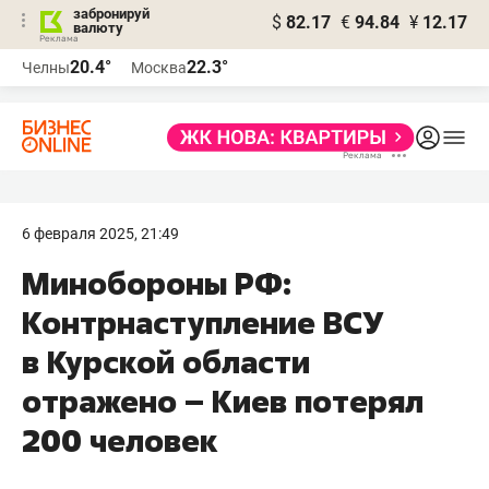
забронируй
$
82.17
€
94.84
¥
12.17
валюту
20.4°
22.3°
Челны
Москва
6 февраля 2025, 21:49
Минобороны РФ:
Контрнаступление ВСУ
в Курской области
отражено – Киев потерял
200 человек