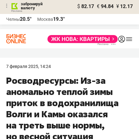
забронируй
$
82.17
€
94.84
¥
12.17
валюту
20.5°
19.3°
Челны
Москва
7 февраля 2025, 14:24
Росводресурсы: Из-за
аномально теплой зимы
приток в водохранилища
Волги и Камы оказался
на треть выше нормы,
но весной ситуация