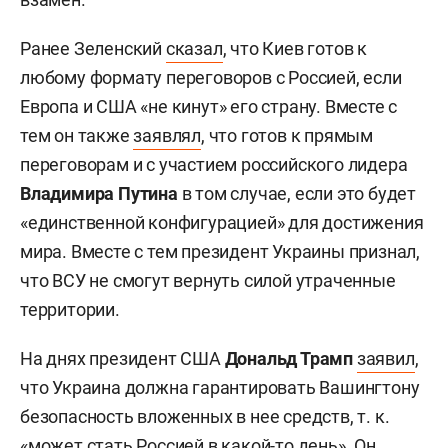
Ранее Зеленский
сказал
, что Киев готов к
любому формату переговоров с Россией, если
Европа и США «не кинут» его страну. Вместе с
тем он также
заявлял
, что готов к прямым
переговорам и с участием российского лидера
Владимира Путина
в том случае, если это будет
«единственной конфигурацией» для достижения
мира. Вместе с тем президент Украины признал,
что ВСУ не смогут вернуть силой утраченные
территории.
На днях президент США
Дональд Трамп
заявил
,
что Украина должна гарантировать Вашингтону
безопасность вложенных в нее средств, т. к.
«может стать Россией в какой-то день». Он