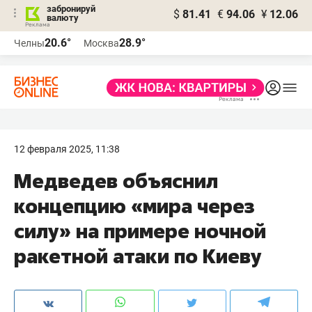
забронируй
$
81.41
€
94.06
¥
12.06
валюту
20.6°
28.9°
Челны
Москва
12 февраля 2025, 11:38
Медведев объяснил
концепцию «мира через
силу» на примере ночной
ракетной атаки по Киеву