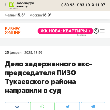
забронируй
$
80.93
€
93.19
¥
11.97
валюту
15.3°
18.9°
Челны
Москва
25 февраля 2025, 13:59
Дело задержанного экс-
председателя ПИЗО
Тукаевского района
направили в суд