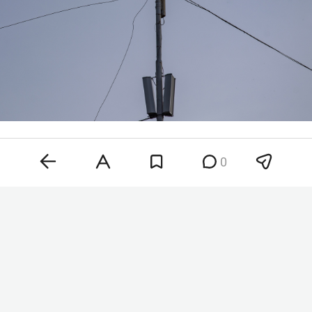
Фото: «БИЗНЕС Online»
0
Ночью в республике также вводили ракетную
опасность, спустя почти два часа ее отменили.
Временные ограничения на прием и выпуск
самолетов в аэропорту Казани и Нижнекамска
сняли
в 06:27.
Сейчас в воздушной гавани столицы РТ
задерживаются
порядка 35 рейсов. На 4,5 часа