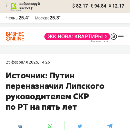
забронируй
$
82.17
€
94.84
¥
12.17
валюту
25.4°
25.3°
Челны
Москва
25 февраля 2025, 14:26
Источник: Путин
переназначил Липского
руководителем СКР
по РТ на пять лет