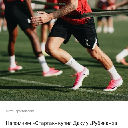
Фото:
spartak.com
Напомним, «Спартак»
купил
Даку у «Рубина» за