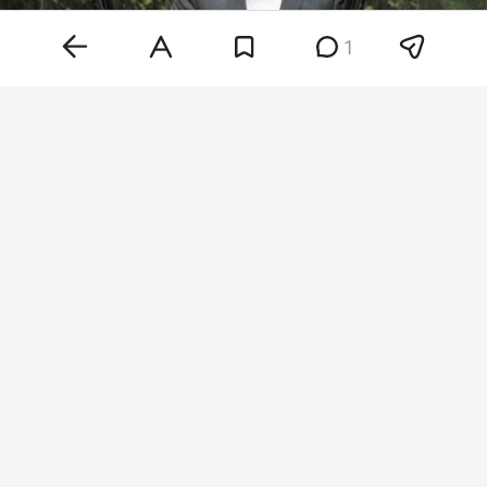
1
Аббас Аракчи
Фото: © Icana News Agency /
Keystone Press Agency /
www.globallookpress.com
«Ормузский пролив — это не просто
экономический проход и водный путь, а скорее
символ превосходства страны в
геополитической сфере», — заявил
представитель корпуса стражей исламской
революции
Хоссейн Мохебби
. Он также отметил,
что переговоры Ирана и Омана сами по себе не
означают полного открытия пролива.