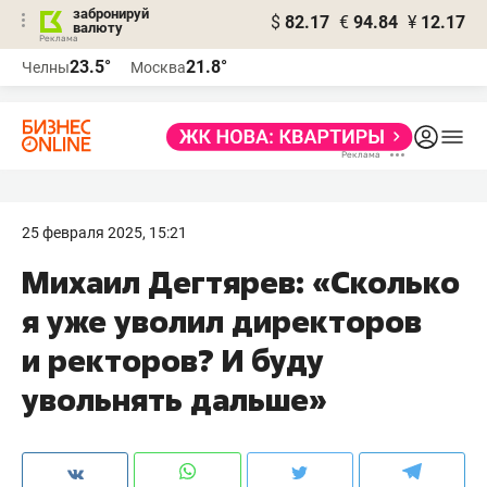
забронируй
$
82.17
€
94.84
¥
12.17
валюту
23.5°
21.8°
Челны
Москва
25 февраля 2025, 15:21
Михаил Дегтярев: «Сколько
я уже уволил директоров
и ректоров? И буду
увольнять дальше»