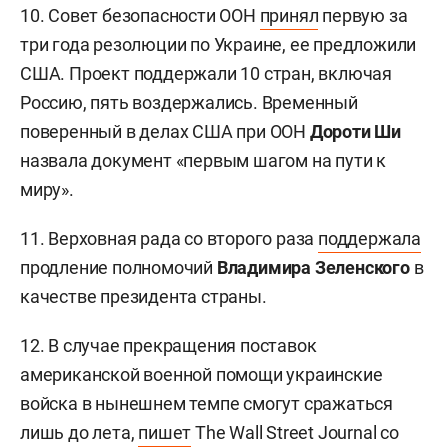
10. Совет безопасности ООН
принял
первую за
три года резолюции по Украине,
ее предложили
США. Проект поддержали 10 стран, включая
Россию, пять воздержались. Временный
поверенный в делах США при ООН
Дороти Ши
назвала документ «первым шагом на пути к
миру».
11. Верховная рада со второго раза
поддержала
продление полномочий
Владимира Зеленского
в
качестве президента страны.
12.
В случае прекращения поставок
американской военной помощи украинские
войска в нынешнем темпе смогут сражаться
лишь до лета,
пишет
The Wall Street Journal со