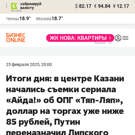
забронируй
$
82.17
€
94.84
¥
12.17
валюту
18.9°
18.7°
Челны
Москва
25 февраля 2025, 20:00
Итоги дня: в центре Казани
начались съемки сериала
«Айда!» об ОПГ «Тяп-Ляп»,
доллар на торгах уже ниже
85 рублей, Путин
переназначил Липского