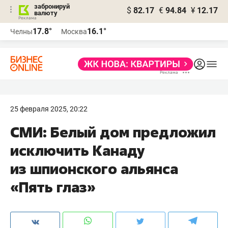
забронируй
$
82.17
€
94.84
¥
12.17
валюту
17.8°
16.1°
Челны
Москва
25 февраля 2025, 20:22
СМИ: Белый дом предложил
исключить Канаду
из шпионского альянса
«Пять глаз»