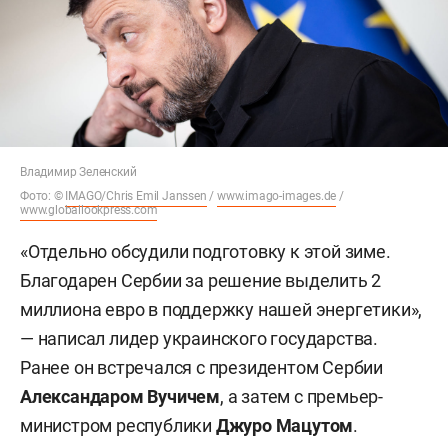
Владимир Зеленский
Фото: ©
IMAGO/Chris Emil Janssen
/
www.imago-images.de
/
www.globallookpress.com
«Отдельно обсудили подготовку к этой зиме.
Благодарен Сербии за решение выделить 2
миллиона евро в поддержку нашей энергетики»,
— написал лидер украинского государства.
Ранее он встречался с президентом Сербии
Александаром Вучичем
, а затем с премьер-
министром республики
Джуро Мацутом
.