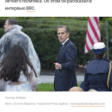
летнего политика. Об этом он рассказал в
интервью
BBC
.
Хантер Байден
Фото: © Chris Kleponis / Keystone Press Agency /
www.globallookpress.com