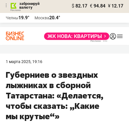
забронируй
$
82.17
€
94.84
¥
12.17
валюту
19.9°
20.4°
Челны
Москва
1 марта 2025, 19:16
Губерниев о звездных
лыжниках в сборной
Татарстана: «Делается,
чтобы сказать: „Какие
мы крутые“»