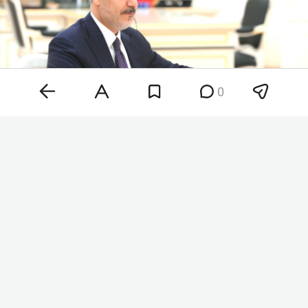
0
Хакан Фидан
Фото:
kremlin.ru
«Мы призвали стороны к созданию механизма
для объявления прекращения огня. По этому
поводу поступали запросы от украинцев», —
сказал Фидан. По его словам, атакам в Черном
море подвергаются в том числе турецкие суда, а
также корабли с турецкими владельцами или
экипажами. Министр назвал это серьезной