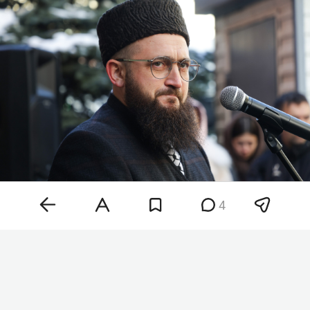
4
Камиль хазрат Самигуллин
Фото: «БИЗНЕС Online»
Отмечается, что, согласно уставу духовного
управления, муфтий Татарстана не может
состоять в политических партиях. Это