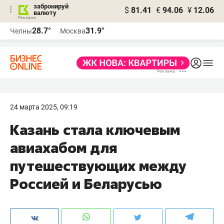
забронируй
$
81.41
€
94.06
¥
12.06
валюту
28.7°
31.9°
Челны
Москва
24 марта 2025, 09:19
Казань стала ключевым
авиахабом для
путешествующих между
Россией и Беларусью