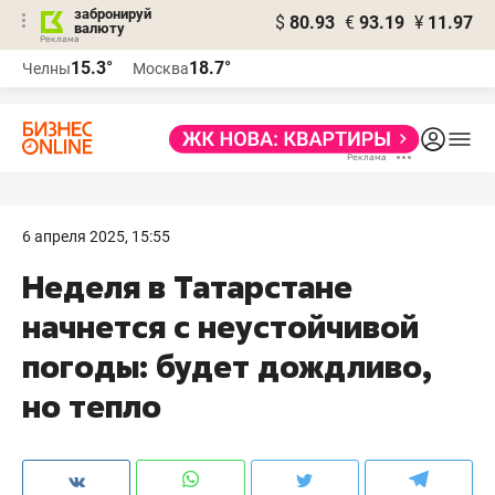
забронируй
$
80.93
€
93.19
¥
11.97
валюту
15.3°
18.7°
Челны
Москва
6 апреля 2025, 15:55
Неделя в Татарстане
начнется с неустойчивой
погоды: будет дождливо,
но тепло