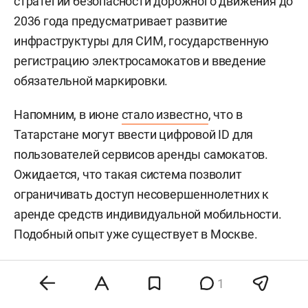
стратегии безопасности дорожного движения до
2036 года предусматривает развитие
инфраструктуры для СИМ, государственную
регистрацию электросамокатов и введение
обязательной маркировки.
Напомним, в июне
стало известно
, что в
Татарстане могут ввести цифровой ID для
пользователей сервисов аренды самокатов.
Ожидается, что такая система позволит
ограничивать доступ несовершеннолетних к
аренде средств индивидуальной мобильности.
Подобный опыт уже существует в Москве.
В этом году в ряде регионов ввели ограничения
1
на использование электросамокатов. Так, в
2026-м полный запрет на их использование