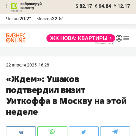
забронируй
$
82.17
€
94.84
¥
12.17
валюту
20.2°
22.5°
Челны
Москва
22 апреля 2025, 16:28
«Ждем»: Ушаков
подтвердил визит
Уиткоффа в Москву на этой
неделе