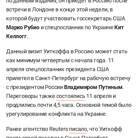
по данным издания, он приедет в Россию после
встречи в Лондоне в конце этой недели, в
которой будут участвовать госсекретарь США
Марко Рубио
и спецпосланник по Украине
Кит
Келлогг
.
Данный визит Уиткоффа в Россию может стать
как минимум четвертым с начала года. 11
апреля спецпосланник президента США
прилетел в Санкт-Петербург на рабочую встречу
с президентом России
Владимиром Путиным
.
Переговоры также
состоялись
11 апреля и
продлились почти 4,5 часа. Основной темой было
урегулирование конфликта на Украине.
Ранее агентство
Reuters
писало
, что Уиткофф
после своей поездки в Санкт-Петербург