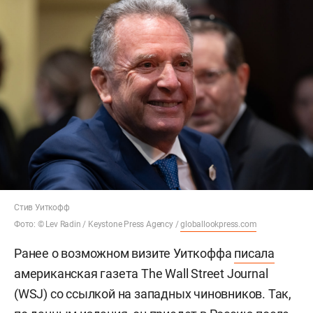
Стив Уиткофф
Фото: © Lev Radin / Keystone Press Agency /
globallookpress.com
Ранее о возможном визите Уиткоффа
писала
американская газета The Wall Street Journal
(WSJ) со ссылкой на западных чиновников. Так,