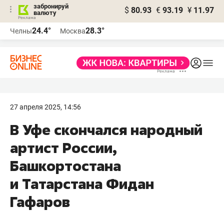
забронируй
$
80.93
€
93.19
¥
11.97
валюту
24.4°
28.3°
Челны
Москва
27 апреля 2025, 14:56
В Уфе скончался народный
артист России,
Башкортостана
и Татарстана Фидан
Гафаров