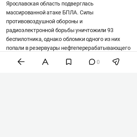
Ярославская область подверглась
массированной атаке БПЛА. Силы
противовоздушной обороны и
радиоэлектронной борьбы уничтожили 93
беспилотника, однако обломки одного из них
попали в резервуары нефтеперерабатывающего
завода, где начался пожар. Об этом
сообщил
0
губернатор региона
Михаил Евраев
. По его
словам, спецслужбы ликвидируют возгорание
на территории предприятия.