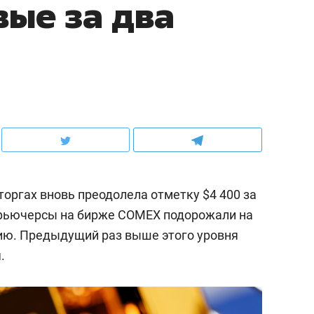
вые за два
оргах вновь преодолела отметку $4 400 за
фьючерсы на бирже COMEX подорожали на
нцию. Предыдущий раз выше этого уровня
.