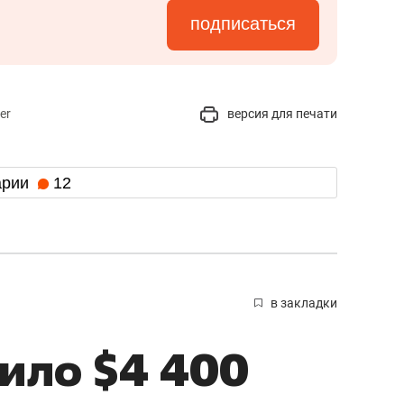
подписаться
er
версия для печати
арии
12
в закладки
ило $4 400