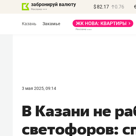
забронируй валюту
$
82.17
0.76
Казань
Закамье
Василь Мазитов
МАРТ
3 мая 2025, 09:14
«Не зная местных
В Казани не р
правил, бизнес может
потерять минимум
светофоров: с
полгода»
Как бизнесу выйти на зарубежные