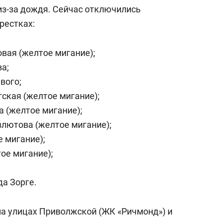
из-за дождя. Сейчас отключились
рестках:
овая (желтое мигание);
а;
вого;
гская (желтое мигание);
а (желтое мигание);
лютова (желтое мигание);
е мигание);
ое мигание);
да Зорге.
а улицах Приволжской (ЖК «Ричмонд») и