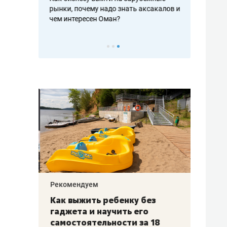
рафакте,
рынки, почему надо знать аксакалов и
о трехкратно
кредитов
чем интересен Оман?
клиентах и ч
Рекомендуем
Рекоме
лья
Как выжить ребенку без
Салих
есте
гаджета и научить его
«Если
а –
самостоятельности за 18
с мин