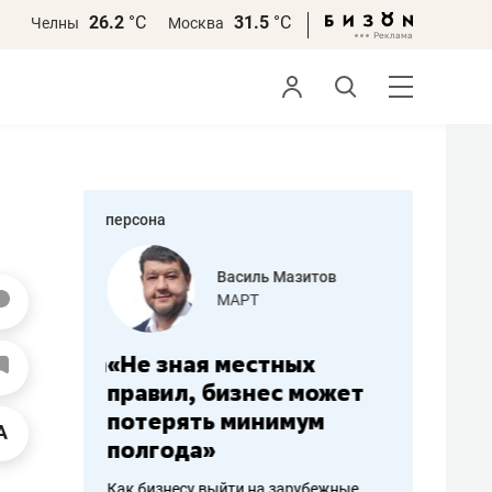
26.2
°С
31.5
°С
Челны
Москва
персона
еменова
Василь Мазитов
»
МАРТ
а: работа
«Не зная местных
«Мне лу
ечься
правил, бизнес может
не зара
вствовать
потерять минимум
чем пот
полгода»
репутац
пошиву
Как бизнесу выйти на зарубежные
Владелец от