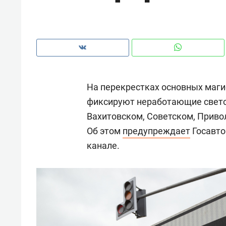
рынки, почему надо знать аксакал
чем интересен Оман?
На перекрестках основных маги
фиксируют неработающие светоф
Вахитовском, Советском, Приво
Об этом
предупреждает
Госавто
канале.
Рекомендуем
Рекоме
Оставить шум за волной: как
Психо
строят тишину в казанском
«Дире
ЖК «Заря»
когда 