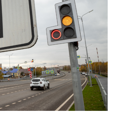
сверхнагрузку
для меня это челлендж
сом»