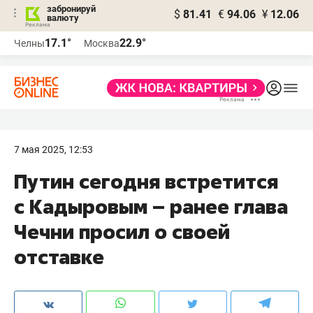
забронируй
$
81.41
€
94.06
¥
12.06
валюту
17.1°
22.9°
Челны
Москва
7 мая 2025, 12:53
Путин сегодня встретится
с Кадыровым – ранее глава
Чечни просил о своей
отставке