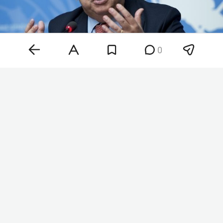
0
Антониу Гутерриш
Фото: © Ministry of Foreign Affairs of R / Twitter.com /
www.globallookpress.com
«Он также осуждает недавние украинские
беспилотные атаки на несколько регионов
Российской Федерации, которые, как
сообщается, привели к жертвам среди
гражданского населения и ущербу гражданской
инфраструктуре», — заявил Хак.