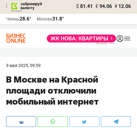
забронируй
$
81.41
€
94.06
¥
12.06
валюту
28.6°
31.8°
Челны
Москва
9 мая 2025, 09:59
В Москве на Красной
площади отключили
мобильный интернет