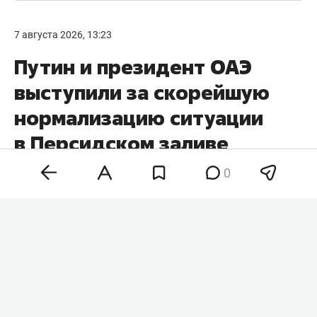
7 августа 2026, 13:23
Путин и президент ОАЭ
выступили за скорейшую
нормализацию ситуации
в Персидском заливе
0
Президент России
Владимир Путин
и президент
Объединенных Арабских Эмиратов (ОАЭ)
Мухаммед бен Заид Аль Нахайян
обсудили
ситуацию в зоне Персидского залива и заявили
о важности скорейшего достижения