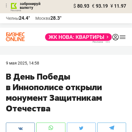
забронируй
$
80.93
€
93.19
¥
11.97
валюту
24.4°
28.3°
Челны
Москва
9 мая 2025, 14:58
В День Победы
в Иннополисе открыли
монумент Защитникам
Отечества