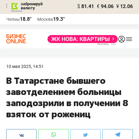
забронируй
$
81.41
€
94.06
¥
12.06
валюту
18.8°
19.3°
Челны
Москва
10 мая 2025, 14:51
В Татарстане бывшего
завотделением больницы
заподозрили в получении 8
взяток от рожениц