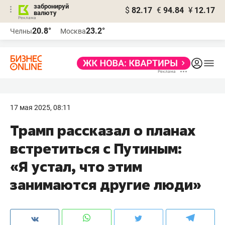
забронируй
$
82.17
€
94.84
¥
12.17
валюту
20.8°
23.2°
Челны
Москва
17 мая 2025, 08:11
Трамп рассказал о планах
встретиться с Путиным:
«Я устал, что этим
занимаются другие люди»