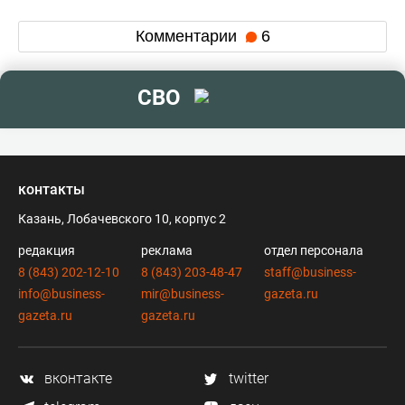
Комментарии
6
СВО
контакты
Казань, Лобачевского 10, корпус 2
редакция
реклама
отдел персонала
8 (843) 202-12-10
8 (843) 203-48-47
staff@business-
info@business-
mir@business-
gazeta.ru
gazeta.ru
gazeta.ru
вконтакте
twitter