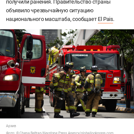
получили ранения. Правительство страны
объявило чрезвычайную ситуацию
национального масштаба, сообщает
El Pais
.
Архив
Фото: ©
Chepa Beltran
/Keystone Press Agency/
globallookpress.com