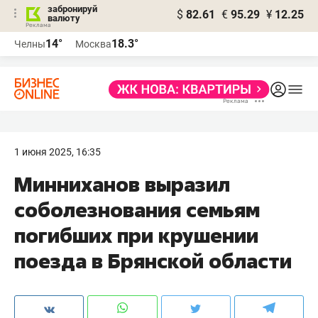
забронируй
$
82.61
€
95.29
¥
12.25
валюту
14°
18.3°
Челны
Москва
1 июня 2025, 16:35
Минниханов выразил
соболезнования семьям
погибших при крушении
поезда в Брянской области