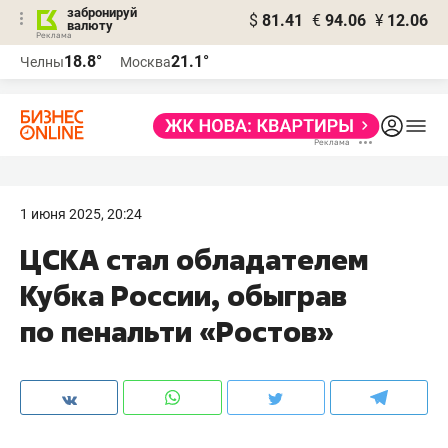
забронируй
$
81.41
€
94.06
¥
12.06
валюту
18.8°
21.1°
Челны
Москва
1 июня 2025, 20:24
ЦСКА стал обладателем
Кубка России, обыграв
по пенальти «Ростов»