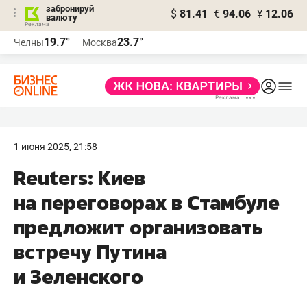
забронируй
$
81.41
€
94.06
¥
12.06
валюту
19.7°
23.7°
Челны
Москва
1 июня 2025, 21:58
Reuters: Киев
на переговорах в Стамбуле
предложит организовать
встречу Путина
и Зеленского