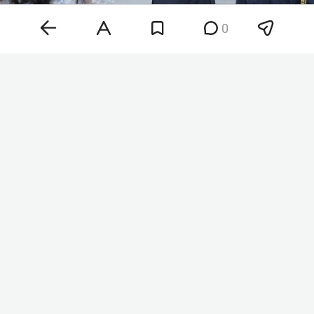
0
Хантер Байден
Фото: © Chris Kleponis / Keystone Press Agency /
www.globallookpress.com
«Рак распространился, метастазировал в кости и
дальше. Это очень больно и во многих
отношениях крайне изнурительно», — сказал
Байден-младший. При этом, по его словам,
бывший президент по-прежнему остается
«центром семьи».
О заболевании Байдена стало известно в мае
2025 года. У него диагностировали агрессивную
форму рака предстательной железы с
метастазами в кости. В офисе экс-президента