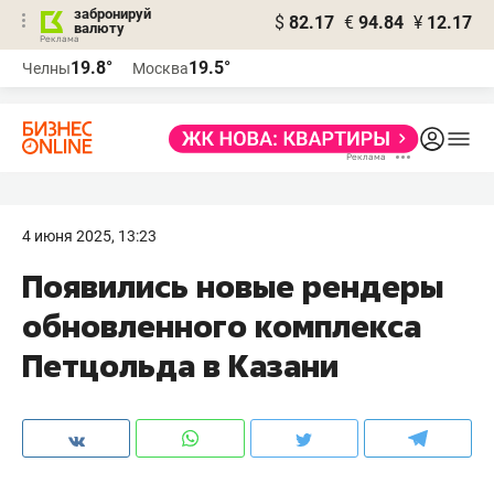
забронируй
$
82.17
€
94.84
¥
12.17
валюту
19.8°
19.5°
Челны
Москва
4 июня 2025, 13:23
Появились новые рендеры
обновленного комплекса
Петцольда в Казани