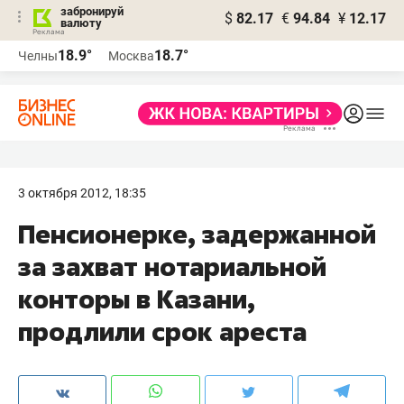
забронируй
$
82.17
€
94.84
¥
12.17
валюту
18.9°
18.7°
Челны
Москва
3 октября 2012, 18:35
Пенсионерке, задержанной
за захват нотариальной
конторы в Казани,
продлили срок ареста