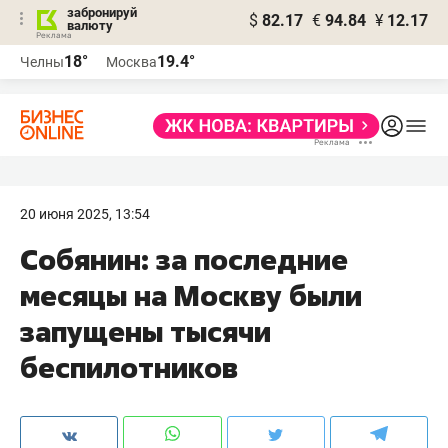
забронируй
$
82.17
€
94.84
¥
12.17
валюту
18°
19.4°
Челны
Москва
20 июня 2025, 13:54
Собянин: за последние
месяцы на Москву были
запущены тысячи
беспилотников