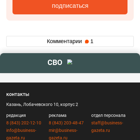
подписаться
Комментарии
1
СВО
контакты
Казань, Лобачевского 10, корпус 2
редакция
реклама
отдел персонала
8 (843) 202-12-10
8 (843) 203-48-47
staff@business-
info@business-
mir@business-
gazeta.ru
gazeta.ru
gazeta.ru