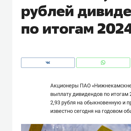
рублей дивид
рынки, почему надо знать аксакал
чем интересен Оман?
по итогам 202
Акционеры ПАО «Нижнекамскнеф
выплату дивидендов по итогам 
2,93 рубля на обыкновенную и 
Рекомендуем
Рекоме
известно сегодня на годовом о
Оставить шум за волной: как
Психо
строят тишину в казанском
«Дире
ЖК «Заря»
когда 