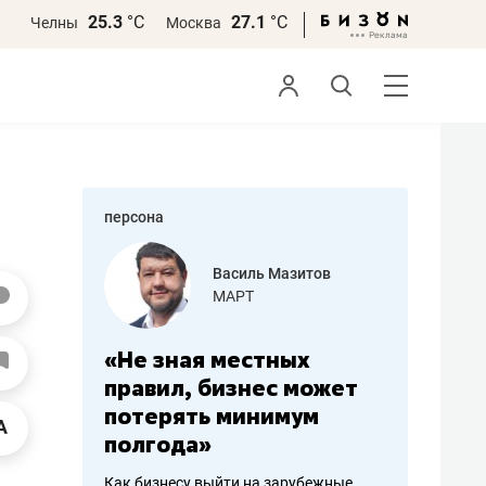
25.3
°С
27.1
°С
Челны
Москва
персона
еменова
Василь Мазитов
»
МАРТ
а: работа
«Не зная местных
«Мне лу
ечься
правил, бизнес может
не зара
вствовать
потерять минимум
чем пот
полгода»
репутац
пошиву
Как бизнесу выйти на зарубежные
Владелец от