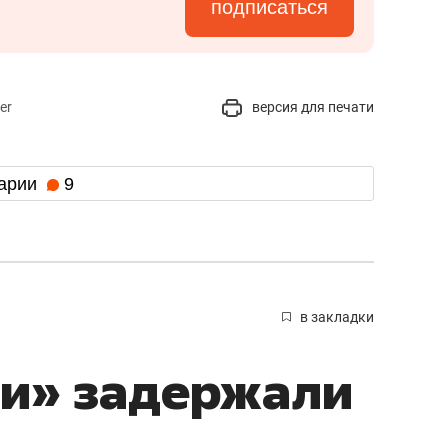
подписаться
er
версия для печати
арии
9
в закладки
ти» задержали