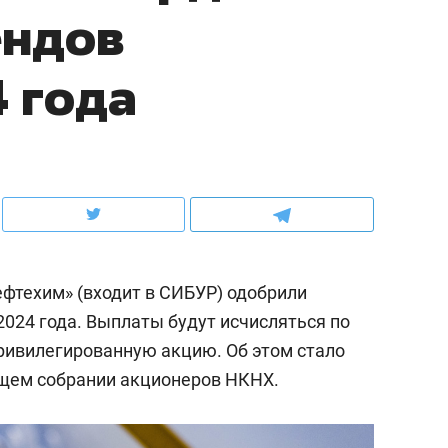
ендов
ов и
о трехкратном росте цен, дотошных
школьной формы о конт
клиентах и чудных запросах мастеров
налогах и развитии без 
4 года
техим» (входит в СИБУР) одобрили
2024 года. Выплаты будут исчисляться по
привилегированную акцию. Об этом стало
ндуем
Рекомендуем
бщем собрании акционеров НКНХ.
терапевт «Фороса»:
Дизайнер-прораб Ната
кторский невроз» –
Наседкина: «Ремонт вм
человек не считает
с мебелью за 2 миллион