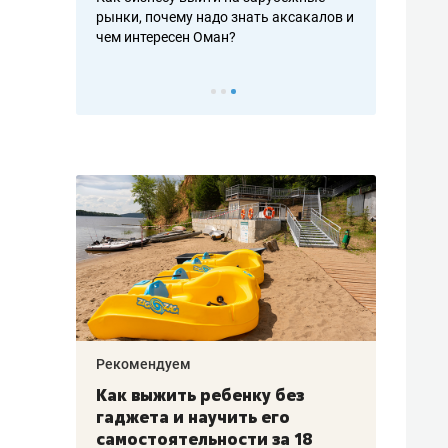
рафакте,
рынки, почему надо знать аксакалов и
о трехкратно
кредитов
чем интересен Оман?
клиентах и ч
Рекомендуем
Рекоме
лья
Как выжить ребенку без
Салих
есте
гаджета и научить его
«Если
а –
самостоятельности за 18
с мин