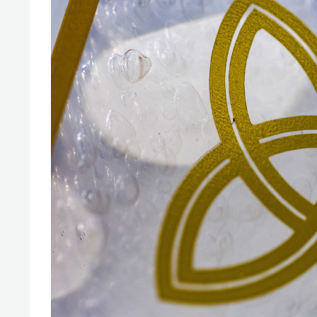
свою 
стрес