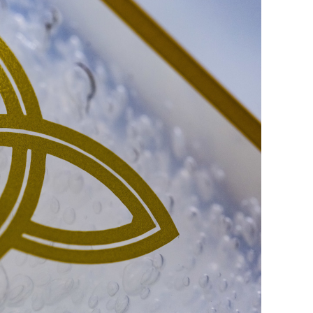
сверхнагрузку
для меня это челлендж
сом»