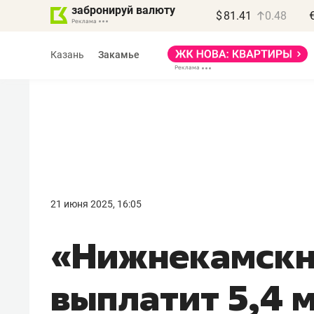
забронируй валюту
$
81.41
0.48
Казань
Закамье
Василь Мазитов
МАРТ
21 июня 2025, 16:05
«Не зная местных
«Нижнекамск
правил, бизнес может
потерять минимум
выплатит 5,4 
полгода»
Как бизнесу выйти на зарубежные