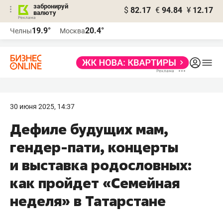
забронируй
$
82.17
€
94.84
¥
12.17
валюту
19.9°
20.4°
Челны
Москва
30 июня 2025, 14:37
Дефиле будущих мам,
гендер-пати, концерты
и выставка родословных:
как пройдет «Семейная
неделя» в Татарстане