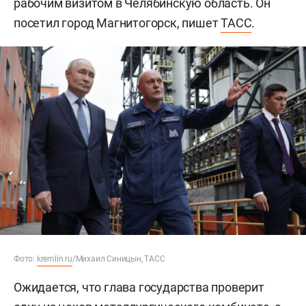
рабочим визитом в Челябинскую область. Он
посетил город Магнитогорск, пишет
ТАСС
.
Фото:
kremlin.ru
/Михаил Синицын, ТАСС
Ожидается, что глава государства проверит