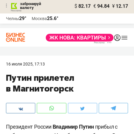
забронируй
$
82.17
€
94.84
¥
12.17
валюту
29°
25.6°
Челны
Москва
16 июля 2025, 17:13
Путин прилетел
в Магнитогорск
Президент России
Владимир Путин
прибыл с