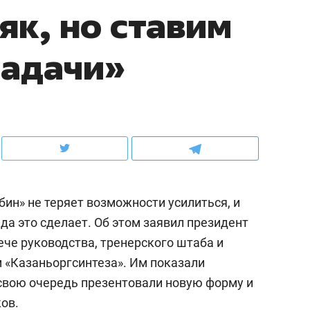
як, но ставим
рынки, почему надо знать аксакалов и
о трехкратном росте це
чем интересен Оман?
клиентах и чудных запр
задачи»
ин» не теряет возможности усилиться, и
нда это сделает. Об этом заявил президент
ече руководства, тренерского штаба и
ндуем
Рекомендуем
 «Казаньоргсинтеза». Им показали
ыжить ребенку без
Салих хазрат Ибрагимо
 свою очередь презентовали новую форму и
а и научить его
«Если меня не услышат
ов.
тоятельности за 18
с минбара – буду обра