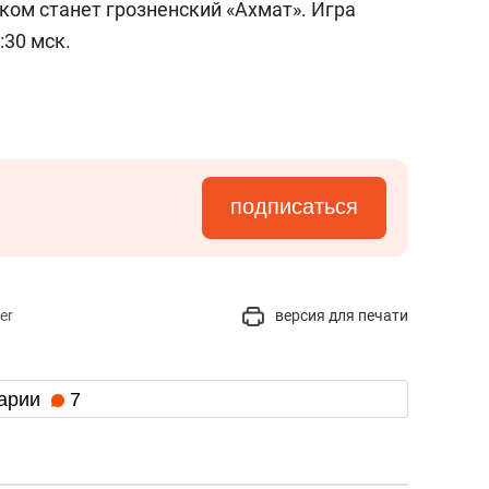
ком станет грозненский «Ахмат». Игра
:30 мск.
подписаться
er
версия для печати
арии
7