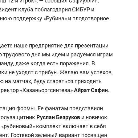
аш 12-й игрок», — сообщил Сафиуллин,
зидент клуба поблагодарил СИБУР и
ннюю поддержку «Рубина» и плодотворное
щаете наше предприятие для презентации
о трудового дня мы идем и радуемся играм
анду, даже когда есть поражения. В
и не уходят с трибун. Желаю вам успехов,
ю на матчах, буду стараться приходить
иректор «Казаньоргсинтеза»
Айрат Сафин
.
нтация формы. Ее фанатам представили
 полузащитник
Руслан Безруков
и новичок
«рубиновый» комплект включает в себя
нт. Гостевой зеленый вариант посвящен