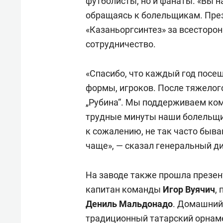
футболисты, но и фанаты. «Вы н
обращаясь к болельщикам. Пре
«Казаньоргсинтез» за всесторо
сотрудничество.
«Спасибо, что каждый год посе
формы, игроков. После тяжелог
„Рубина“. Мы поддерживаем ком
трудные минуты наши болельщик
к сожалению, не так часто быва
чаще», — сказал генеральный д
На заводе также прошла презе
капитан команды
Игор Вуячич
,
Дениль Мальдонадо
.
Домашний 
традиционный татарский орнаме