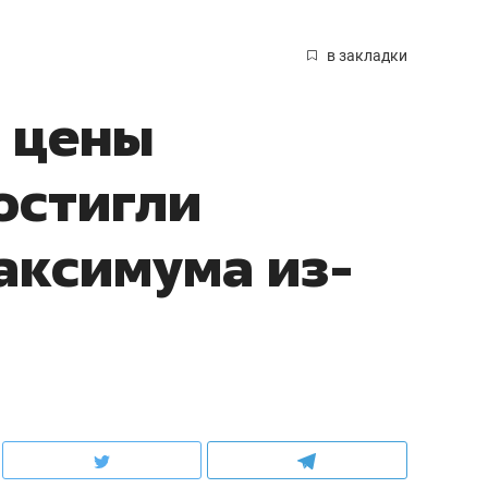
в закладки
 цены
остигли
аксимума из-