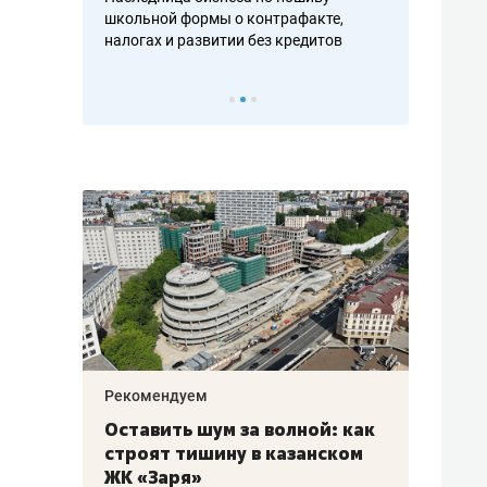
н, дотошных
школьной формы о контрафакте,
рынки, почем
осах мастеров
налогах и развитии без кредитов
чем интересе
Рекомендуем
Рекоме
в:
Оставить шум за волной: как
Психо
строят тишину в казанском
«Дире
щаться
ЖК «Заря»
когда