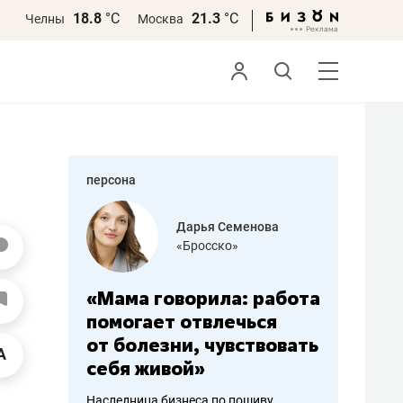
18.8
°С
21.3
°С
Челны
Москва
персона
бодец
Дарья Семенова
 решения»
«Бросско»
«Мама говорила: работа
«Не зна
вообще,
помогает отвлечься
правил,
от болезни, чувствовать
потерят
себя живой»
полгода
ирмы
Наследница бизнеса по пошиву
Как бизнесу 