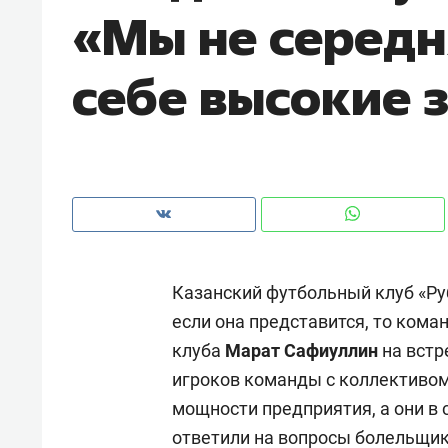
«Мы не середн
себе высокие 
Казанский футбольный клуб «Руб
если она представится, то кома
клуба
Марат Сафиуллин
на встр
Рекомендуем
Рекоме
игроков команды с коллективом
а»:
Дизайнер-прораб Наталья
Как в
мощности предприятия, а они в
 –
Наседкина: «Ремонт вместе
гаджет
ответили на вопросы болельщик
ет
с мебелью за 2 миллиона –
самос