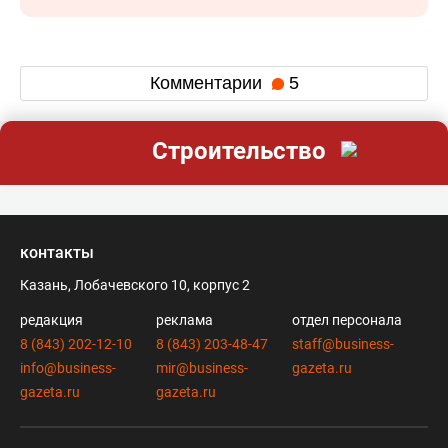
Комментарии
5
Строительство
контакты
Казань, Лобачевского 10, корпус 2
редакция
реклама
отдел персонала
8 (843) 202-12-10
8 (843) 203-48-47
staff@business-
info@business-
mir@business-
gazeta.ru
gazeta.ru
gazeta.ru