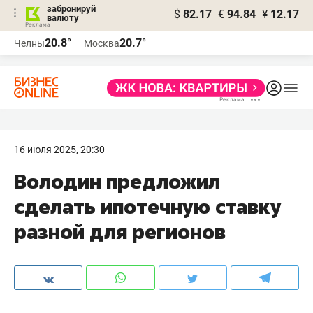
забронируй
$
82.17
€
94.84
¥
12.17
валюту
20.8°
20.7°
Челны
Москва
16 июля 2025, 20:30
Володин предложил
сделать ипотечную ставку
разной для регионов